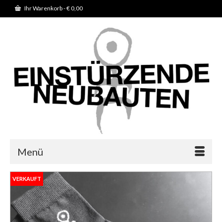
Ihr Warenkorb
-
€
0,00
Menü
VERKAUFT