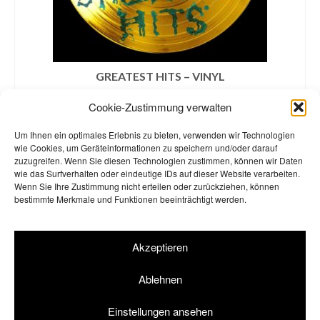
GREATEST HITS – VINYL
€
35,99
Cookie-Zustimmung verwalten
inklusive MwSt. zzgl.
Versandkosten
Um Ihnen ein optimales Erlebnis zu bieten, verwenden wir Technologien
IN DEN WARENKORB
wie Cookies, um Geräteinformationen zu speichern und/oder darauf
zuzugreifen. Wenn Sie diesen Technologien zustimmen, können wir Daten
wie das Surfverhalten oder eindeutige IDs auf dieser Website verarbeiten.
Wenn Sie Ihre Zustimmung nicht erteilen oder zurückziehen, können
bestimmte Merkmale und Funktionen beeinträchtigt werden.
AGB
Widerrufsbelehrung
Impressum
Datenschutzerklärung
Akzeptieren
Cookie-Richtlinie (EU)
Ablehnen
© 2026 Einstürzende Neubauten Merchandise GbR | Shop by
rotgelb
Einstellungen ansehen