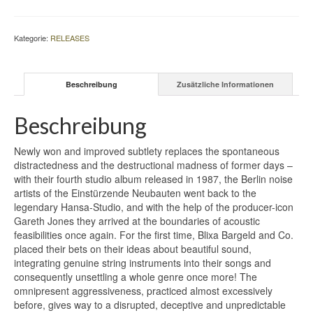
DER
NACH
OBEN
Kategorie:
RELEASES
OFFENEN
RICHTERSKALA
–
Beschreibung
Zusätzliche Informationen
VINYL
Menge
Beschreibung
Newly won and improved subtlety replaces the spontaneous
distractedness and the destructional madness of former days –
with their fourth studio album released in 1987, the Berlin noise
artists of the Einstürzende Neubauten went back to the
legendary Hansa-Studio, and with the help of the producer-icon
Gareth Jones they arrived at the boundaries of acoustic
feasibilities once again. For the first time, Blixa Bargeld and Co.
placed their bets on their ideas about beautiful sound,
integrating genuine string instruments into their songs and
consequently unsettling a whole genre once more! The
omnipresent aggressiveness, practiced almost excessively
before, gives way to a disrupted, deceptive and unpredictable