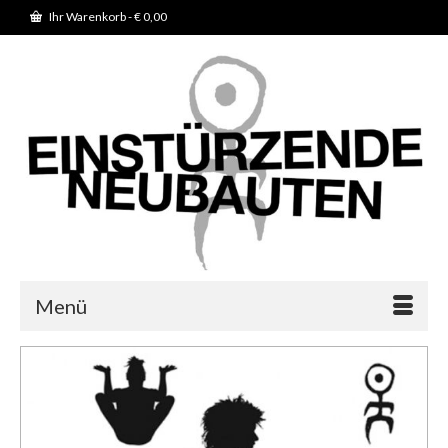
Ihr Warenkorb
-
€
0,00
Menü