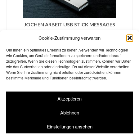
JOCHEN ARBEIT USB STICK MESSAGES
€
25,00
Cookie-Zustimmung verwalten
inklusive MwSt. zzgl.
Versandkosten
Um Ihnen ein optimales Erlebnis zu bieten, verwenden wir Technologien
IN DEN WARENKORB
wie Cookies, um Geräteinformationen zu speichern und/oder darauf
zuzugreifen. Wenn Sie diesen Technologien zustimmen, können wir Daten
wie das Surfverhalten oder eindeutige IDs auf dieser Website verarbeiten.
Wenn Sie Ihre Zustimmung nicht erteilen oder zurückziehen, können
bestimmte Merkmale und Funktionen beeinträchtigt werden.
AGB
Widerrufsbelehrung
Impressum
Datenschutzerklärung
Akzeptieren
Cookie-Richtlinie (EU)
Ablehnen
© 2026 Einstürzende Neubauten Merchandise GbR | Shop by
rotgelb
Einstellungen ansehen
VERTRAG WIDERRUFEN