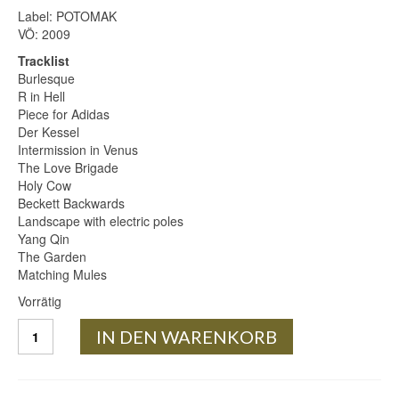
Label: POTOMAK
VÖ: 2009
Tracklist
Burlesque
R in Hell
Piece for Adidas
Der Kessel
Intermission in Venus
The Love Brigade
Holy Cow
Beckett Backwards
Landscape with electric poles
Yang Qin
The Garden
Matching Mules
Vorrätig
JOCHEN
IN DEN WARENKORB
ARBEIT
CD:
SOLO
Menge