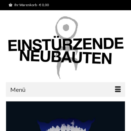
Ihr Warenkorb
-
€
0,00
Menü