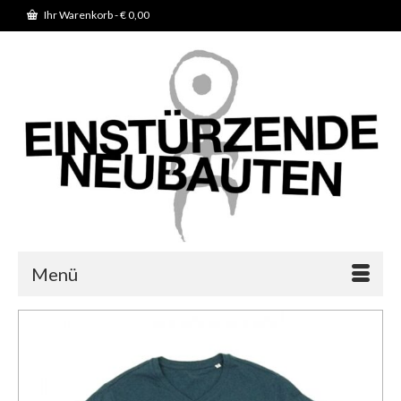
Ihr Warenkorb
-
€
0,00
Menü