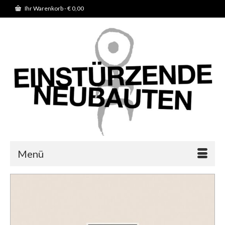
Ihr Warenkorb
-
€
0,00
Menü