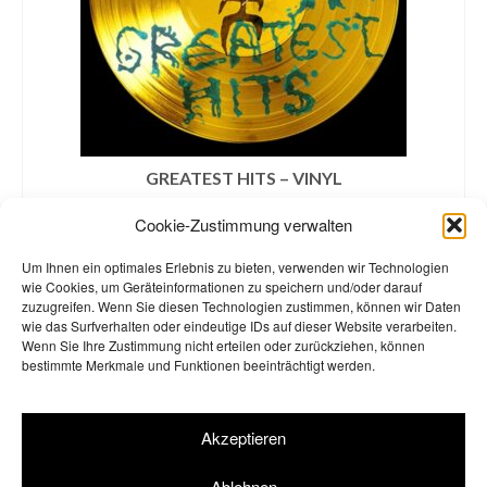
GREATEST HITS – VINYL
€
35,99
Cookie-Zustimmung verwalten
inklusive MwSt. zzgl.
Versandkosten
Um Ihnen ein optimales Erlebnis zu bieten, verwenden wir Technologien
IN DEN WARENKORB
wie Cookies, um Geräteinformationen zu speichern und/oder darauf
zuzugreifen. Wenn Sie diesen Technologien zustimmen, können wir Daten
wie das Surfverhalten oder eindeutige IDs auf dieser Website verarbeiten.
Wenn Sie Ihre Zustimmung nicht erteilen oder zurückziehen, können
bestimmte Merkmale und Funktionen beeinträchtigt werden.
AGB
Widerrufsbelehrung
Impressum
Datenschutzerklärung
Akzeptieren
Cookie-Richtlinie (EU)
Ablehnen