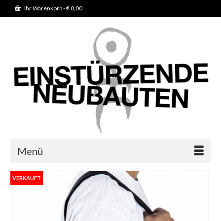
Ihr Warenkorb
-
€
0,00
Menü
VERKAUFT