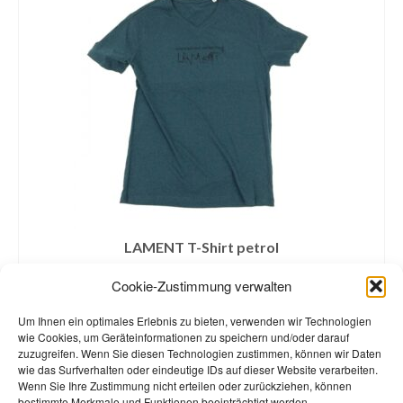
LAMENT T-Shirt petrol
€
10,00
Cookie-Zustimmung verwalten
inklusive MwSt. zzgl.
Versandkosten
Um Ihnen ein optimales Erlebnis zu bieten, verwenden wir Technologien
GRÖSSE WÄHLEN
wie Cookies, um Geräteinformationen zu speichern und/oder darauf
zuzugreifen. Wenn Sie diesen Technologien zustimmen, können wir Daten
Dieses
wie das Surfverhalten oder eindeutige IDs auf dieser Website verarbeiten.
Produkt
Wenn Sie Ihre Zustimmung nicht erteilen oder zurückziehen, können
weist
bestimmte Merkmale und Funktionen beeinträchtigt werden.