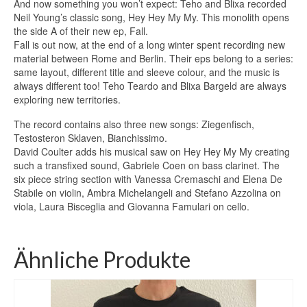
And now something you won’t expect: Teho and Blixa recorded
Neil Young’s classic song, Hey Hey My My. This monolith opens
the side A of their new ep, Fall.
Fall is out now, at the end of a long winter spent recording new
material between Rome and Berlin. Their eps belong to a series:
same layout, different title and sleeve colour, and the music is
always different too! Teho Teardo and Blixa Bargeld are always
exploring new territories.
The record contains also three new songs: Ziegenfisch,
Testosteron Sklaven, Bianchissimo.
David Coulter adds his musical saw on Hey Hey My My creating
such a transfixed sound, Gabriele Coen on bass clarinet. The
six piece string section with Vanessa Cremaschi and Elena De
Stabile on violin, Ambra Michelangeli and Stefano Azzolina on
viola, Laura Bisceglia and Giovanna Famulari on cello.
Ähnliche Produkte