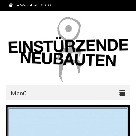
Ihr Warenkorb
-
€
0,00
Menü